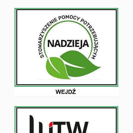
Przejdź
do
treści