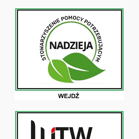
Przejdź
do
treści