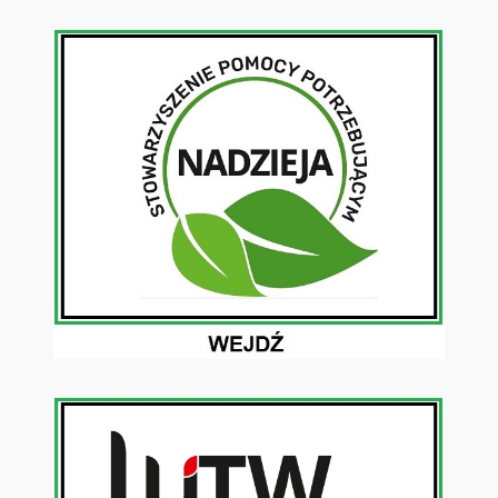
Przejdź
do
treści