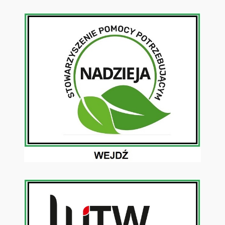
Przejdź
do
treści