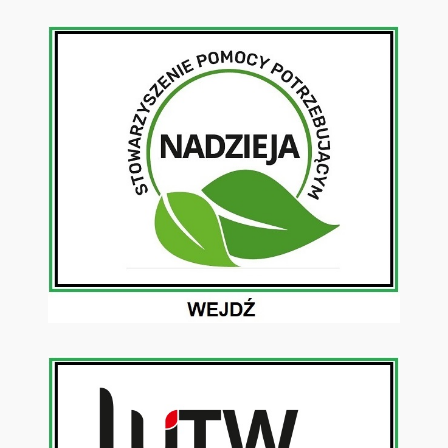
Przejdź
do
treści