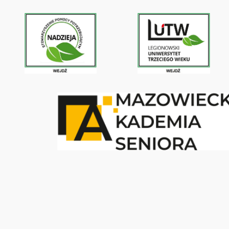
Przejdź
do
treści