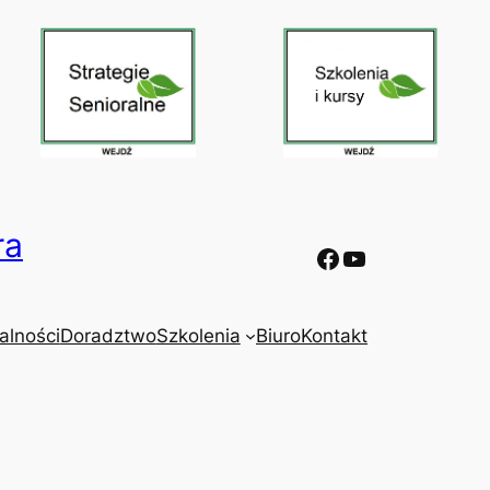
ra
Facebook
YouTube
alności
Doradztwo
Szkolenia
Biuro
Kontakt