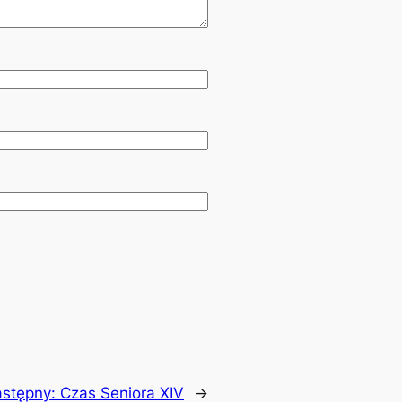
stępny:
Czas Seniora XIV
→