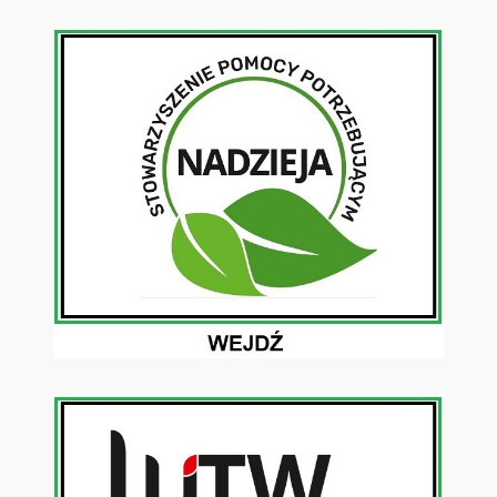
Przejdź
do
treści