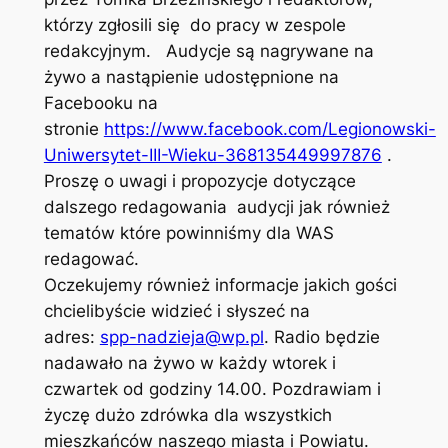
którzy zgłosili się do pracy w zespole
redakcyjnym. Audycje są nagrywane na
żywo a nastąpienie udostępnione na
Facebooku na
stronie
https://www.facebook.com/Legionowski-
Uniwersytet-III-Wieku-368135449997876
.
Proszę o uwagi i propozycje dotyczące
dalszego redagowania audycji jak również
tematów które powinniśmy dla WAS
redagować.
Oczekujemy również informacje jakich gości
chcielibyście widzieć i słyszeć na
adres:
spp-nadzieja@wp.pl
. Radio będzie
nadawało na żywo w każdy wtorek i
czwartek od godziny 14.00. Pozdrawiam i
życzę dużo zdrówka dla wszystkich
mieszkańców naszego miasta i Powiatu.